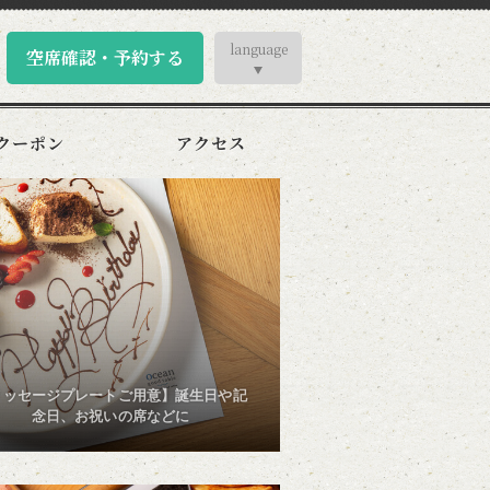
language
空席確認・予約する
クーポン
アクセス
メッセージプレートご用意】誕生日や記
念日、お祝いの席などに