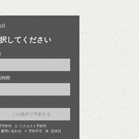
約日
択してください
数
店時間
この条件で予約する
即予約可
□
リクエスト予約可
要問い合わせ
×
予約不可
休
定休日