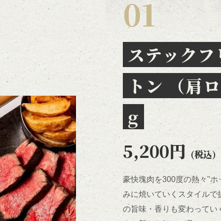
ステックフ
トン （肩ロ
g
5,200円
(税込)
豪快塊肉を300度の熱々"
みに焼いていくスタイルで
の旨味・香りも変わってい