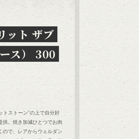
リット ザブ
ース） 300
ホットストーン"の上で自分好
提供。焼き加減ひとつでお肉
くので、レアからウェルダン