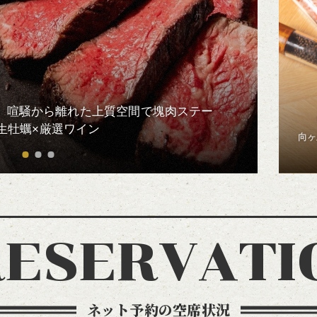
可】喧騒から離れた上質空間で塊肉ステー
生牡蠣×厳選ワイン
向ヶ
RESERVATI
ネット予約の空席状況