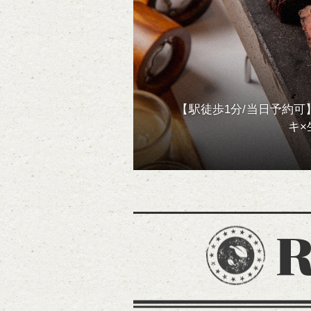
【駅徒歩1分/当日予約
キ×